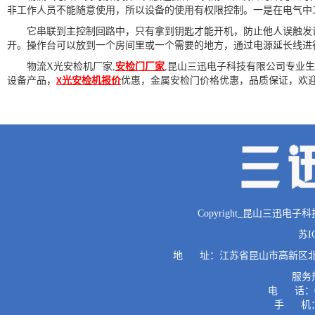
非工作人员不能随意使用，所以设备的使用有权限控制。一是在电气中
它串联到主控制回路中，只有拿到钥匙才能开机，防止他人误触发设
开。操作台可以放到一个房间里或一个需要的地方，通过电源延长线进
物流X光安检机厂家,
安检门厂家
,昆山三迅电子科技有限公司专业
设备产品，
光安检机报价
优惠，金属安检门价格优惠，品质保证，欢
X
Copyright_昆山三迅电子科技有限公
苏I
地 址：江苏省昆山市高新区北门路
服务热
电 话：0512
手 机：1